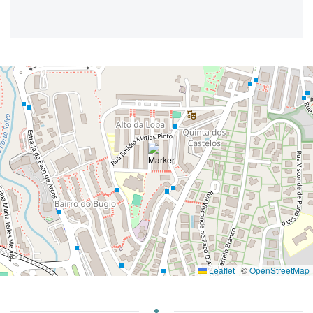
Leaflet
|
©
OpenStreetMap